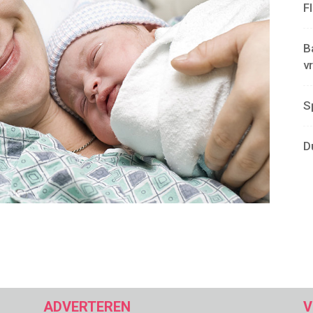
F
B
v
S
D
ADVERTEREN
V