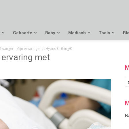
Geboorte
Baby
Medisch
Tools
Bl
wanger - Mijn ervaring met HypnoBirthing®
ervaring met
M
M
M
B