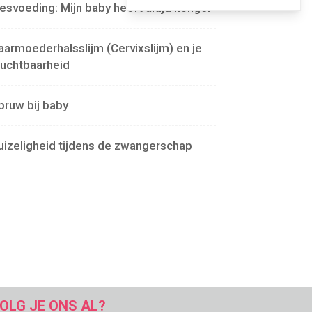
lesvoeding: Mijn baby heeft altijd honger
aarmoederhalsslijm (Cervixslijm) en je
ruchtbaarheid
pruw bij baby
uizeligheid tijdens de zwangerschap
OLG JE ONS AL?