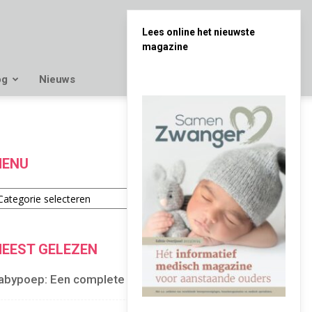
Lees online het nieuwste
magazine
og
Nieuws
ENU
enu
EEST GELEZEN
abypoep: Een complete gids