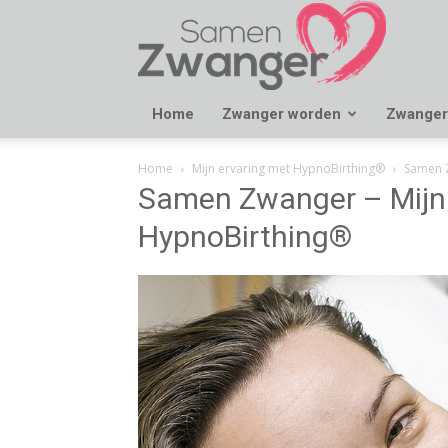
Samen
Zwanger
Home
Zwanger worden
Zwanger
Home
Mijn ervaring met HypnoBirthing®
Samen Z
Samen Zwanger – Mijn 
HypnoBirthing®