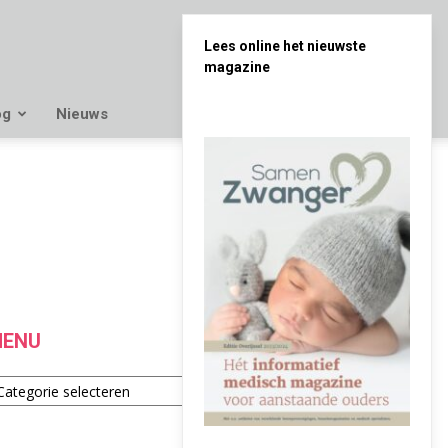
Lees online het nieuwste
magazine
og
Nieuws
ENU
enu