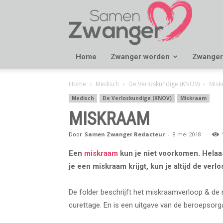
Samen
Zwanger
Home
Zwanger worden
Zwanger
Home
Medisch
De Verloskundige (KNOV)
Misk
Medisch
De Verloskundige (KNOV)
Miskraam
MISKRAAM
Door
Samen Zwanger Redacteur
-
8 mei 2018
Een
miskraam
kun je niet voorkomen. Helaa
je een miskraam krijgt, kun je altijd de verl
De folder beschrijft het miskraamverloop & de
curettage. En is een uitgave van de beroepsorg