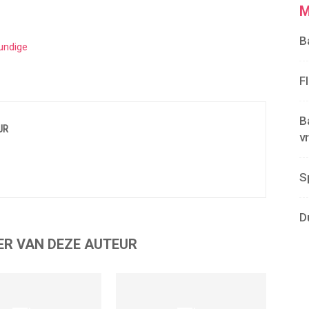
M
B
undige
F
B
UR
v
S
D
ER VAN DEZE AUTEUR