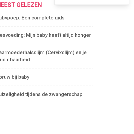
EEST GELEZEN
abypoep: Een complete gids
lesvoeding: Mijn baby heeft altijd honger
aarmoederhalsslijm (Cervixslijm) en je
ruchtbaarheid
pruw bij baby
uizeligheid tijdens de zwangerschap