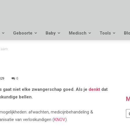
Geboorte
Baby
Medisch
Tools
Bl
raam
129
0
s gaat niet elke zwangerschap goed. Als je
denkt
dat
oskundige bellen.
M
M
 mogelijkheden: afwachten, medicijnbehandeling &
anisatie van verloskundigen (
KNOV
).