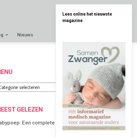
Lees online het nieuwste
magazine
og
Nieuws
ENU
enu
EEST GELEZEN
abypoep: Een complete gids