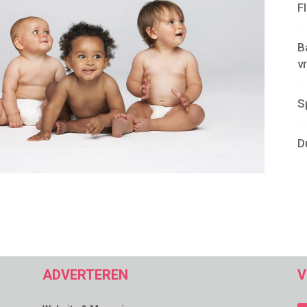
F
B
v
S
D
ADVERTEREN
V