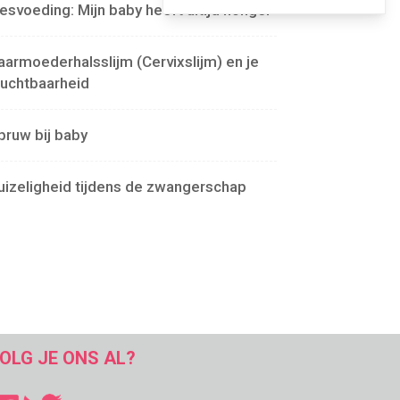
lesvoeding: Mijn baby heeft altijd honger
aarmoederhalsslijm (Cervixslijm) en je
ruchtbaarheid
pruw bij baby
uizeligheid tijdens de zwangerschap
OLG JE ONS AL?