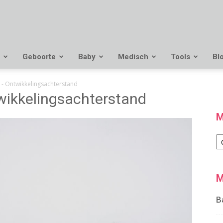
Geboorte
Baby
Medisch
Tools
Bl
- Ontwikkelingsachterstand
ikkelingsachterstand
M
M
M
B