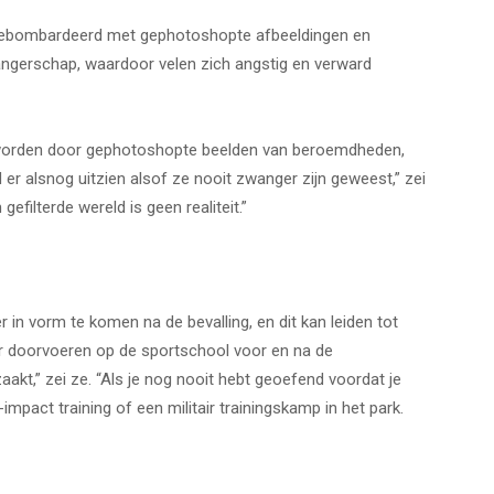
ebombardeerd met gephotoshopte afbeeldingen en
angerschap, waardoor velen zich angstig en verward
d worden door gephotoshopte beelden van beroemdheden,
er alsnog uitzien alsof ze nooit zwanger zijn geweest,” zei
gefilterde wereld is geen realiteit.”
in vorm te komen na de bevalling, en dit kan leiden tot
er doorvoeren op de sportschool voor en na de
kt,” zei ze. “Als je nog nooit hebt geoefend voordat je
impact training of een militair trainingskamp in het park.