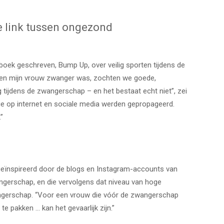
 link tussen ongezond
oek geschreven, Bump Up, over veilig sporten tijdens de
toen mijn vrouw zwanger was, zochten we goede,
tijdens de zwangerschap – en het bestaat echt niet”, zei
 die op internet en sociale media werden gepropageerd.
”
k geïnspireerd door de blogs en Instagram-accounts van
gerschap, en die vervolgens dat niveau van hoge
wangerschap. “Voor een vrouw die vóór de zwangerschap
 pakken … kan het gevaarlijk zijn.”