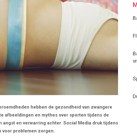
M
B
F
B
v
S
D
n beroemdheden hebben de gezondheid van zwangere
te afbeeldingen en mythes over sporten tijdens de
 angst en verwarring achter
.
Social Media druk tijdens
n voor problemen zorgen.