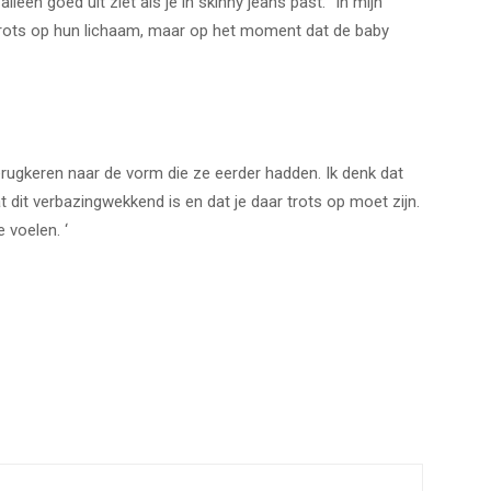
lleen goed uit ziet als je in skinny jeans past. “In mijn
g trots op hun lichaam, maar op het moment dat de baby
terugkeren naar de vorm die ze eerder hadden. Ik denk dat
at dit verbazingwekkend is en dat je daar trots op moet zijn.
 voelen. ‘