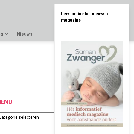
Lees online het nieuwste
magazine
og
Nieuws
ENU
enu