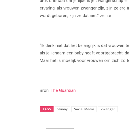
druk ontstaat dat je tijdens je zwangerschap er a
ervaring, als vrouwen zwanger zijn, zijn ze er
wordt geboren, zijn ze dat niet,” zei ze.
“Ik denk niet dat het belangrijk is dat vrouwen 
als je lichaam een ​​baby heeft voortgebracht, d
Maar het is moeilijk voor vrouwen om zich zo te
Bron:
The Guardian
TAGS
Skinny
Social Media
Zwanger