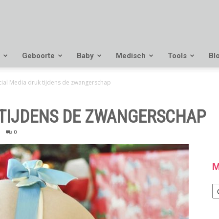
Geboorte
Baby
Medisch
Tools
Bl
cial Media druk tijdens de zwangerschap
 TIJDENS DE ZWANGERSCHAP
0
M
M