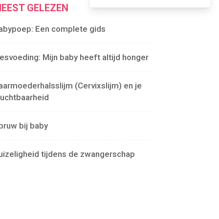
EEST GELEZEN
abypoep: Een complete gids
lesvoeding: Mijn baby heeft altijd honger
aarmoederhalsslijm (Cervixslijm) en je
ruchtbaarheid
pruw bij baby
uizeligheid tijdens de zwangerschap