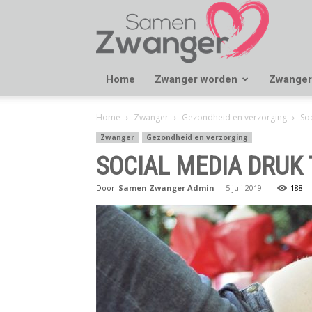
Samen
Zwanger
Home
Zwanger worden
Zwanger
Home
Zwanger
Gezondheid en verzorging
So
Zwanger
Gezondheid en verzorging
SOCIAL MEDIA DRUK
Door
Samen Zwanger Admin
-
5 juli 2019
188