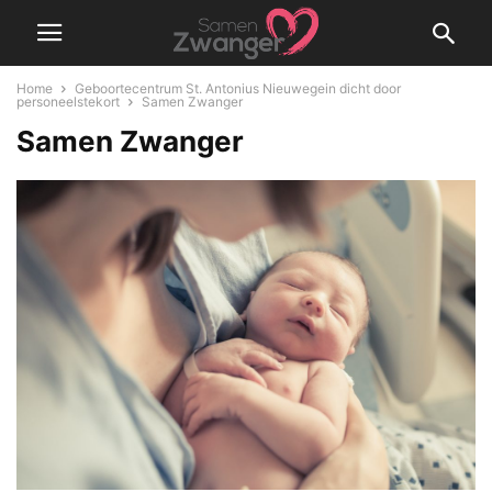
Home
Geboortecentrum St. Antonius Nieuwegein dicht door
personeelstekort
Samen Zwanger
Samen Zwanger