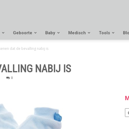
Geboorte
Baby
Medisch
Tools
Bl
enen dat de bevalling nabij is
ALLING NABIJ IS
0
M
M