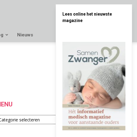
Lees online het nieuwste
magazine
og
Nieuws
ENU
enu