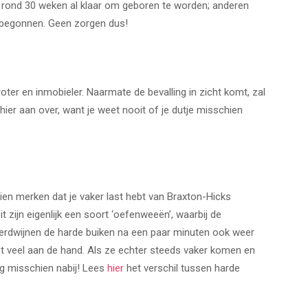
 rond 30 weken al klaar om geboren te worden; anderen
s begonnen. Geen zorgen dus!
ter en inmobieler. Naarmate de bevalling in zicht komt, zal
ier aan over, want je weet nooit of je dutje misschien
ien merken dat je vaker last hebt van Braxton-Hicks
 zijn eigenlijk een soort ‘oefenweeën’, waarbij de
Verdwijnen de harde buiken na een paar minuten ook weer
iet veel aan de hand. Als ze echter steeds vaker komen en
ng misschien nabij! Lees
hier
het verschil tussen harde