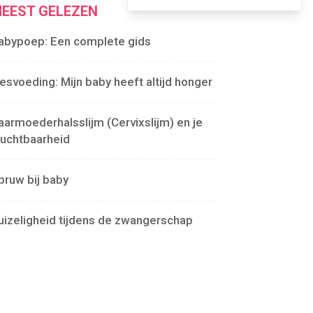
EEST GELEZEN
abypoep: Een complete gids
lesvoeding: Mijn baby heeft altijd honger
aarmoederhalsslijm (Cervixslijm) en je
ruchtbaarheid
pruw bij baby
uizeligheid tijdens de zwangerschap