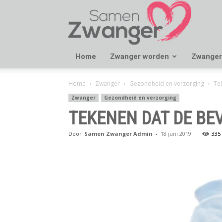
Samen
Zwanger
Home
Zwanger worden
Zwanger
Home
Zwanger
Gezondheid en verzorging
Tek
Zwanger
Gezondheid en verzorging
TEKENEN DAT DE BEV
Door
Samen Zwanger Admin
-
18 juni 2019
335