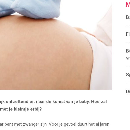
M
B
F
B
v
S
D
ijk ontzettend uit naar de komst van je baby. Hoe zal
 met je kleintje erbij?
ar bent met zwanger zijn. Voor je gevoel duurt het al jaren