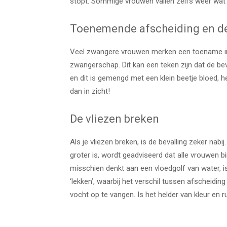
stopt. Sommige vrouwen vallen zelfs weer wat 
Toenemende afscheiding en de
Veel zwangere vrouwen merken een toename in v
zwangerschap. Dit kan een teken zijn dat de beval
en dit is gemengd met een klein beetje bloed, h
dan in zicht!
De vliezen breken
Als je vliezen breken, is de bevalling zeker nab
groter is, wordt geadviseerd dat alle vrouwen bi
misschien denkt aan een vloedgolf van water, is 
‘lekken’, waarbij het verschil tussen afscheidin
vocht op te vangen. Is het helder van kleur en r