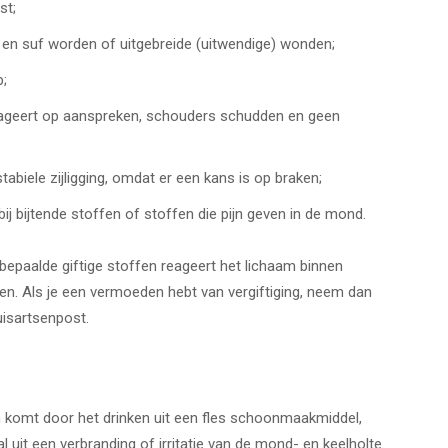
st;
 en suf worden of uitgebreide (uitwendige) wonden;
p;
 reageert op aanspreken, schouders schudden en geen
abiele zijligging, omdat er een kans is op braken;
ij bijtende stoffen of stoffen die pijn geven in de mond.
Bij bepaalde giftige stoffen reageert het lichaam binnen
en. Als je een vermoeden hebt van vergiftiging, neem dan
uisartsenpost.
n komt door het drinken uit een fles schoonmaakmiddel,
 uit een verbranding of irritatie van de mond- en keelholte.