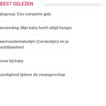
EEST GELEZEN
abypoep: Een complete gids
lesvoeding: Mijn baby heeft altijd honger
aarmoederhalsslijm (Cervixslijm) en je
ruchtbaarheid
pruw bij baby
uizeligheid tijdens de zwangerschap