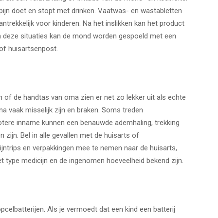
n pijn doet en stopt met drinken. Vaatwas- en wastabletten
antrekkelijk voor kinderen. Na het inslikken kan het product
. In deze situaties kan de mond worden gespoeld met een
 of huisartsenpost.
n of de handtas van oma zien er net zo lekker uit als echte
rna vaak misselijk zijn en braken. Soms treden
 grotere inname kunnen een benauwde ademhaling, trekking
zijn. Bel in alle gevallen met de huisarts of
cijntrips en verpakkingen mee te nemen naar de huisarts,
t type medicijn en de ingenomen hoeveelheid bekend zijn.
celbatterijen. Als je vermoedt dat een kind een batterij