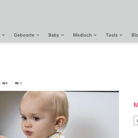
Geboorte
Baby
Medisch
Tools
Bl
484
0
M
M