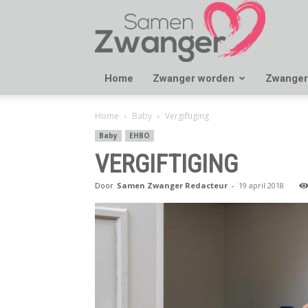
Samen
Zwanger
Home
Zwanger worden
Zwanger
Home
Baby
Vergiftiging
Baby
EHBO
VERGIFTIGING
Door
Samen Zwanger Redacteur
-
19 april 2018