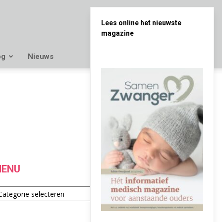
Lees online het nieuwste
magazine
og
Nieuws
ENU
enu