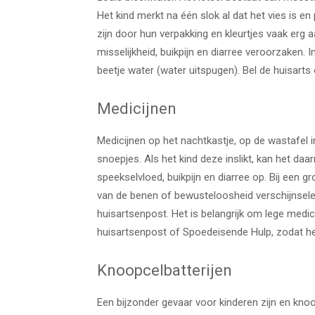
Het kind merkt na één slok al dat het vies is e
zijn door hun verpakking en kleurtjes vaak erg a
misselijkheid, buikpijn en diarree veroorzaken
beetje water (water uitspugen). Bel de huisarts
Medicijnen
Medicijnen op het nachtkastje, op de wastafel i
snoepjes. Als het kind deze inslikt, kan het daa
speekselvloed, buikpijn en diarree op. Bij een
van de benen of bewusteloosheid verschijnselen 
huisartsenpost. Het is belangrijk om lege medi
huisartsenpost of Spoedeisende Hulp, zodat he
Knoopcelbatterijen
Een bijzonder gevaar voor kinderen zijn en knoop