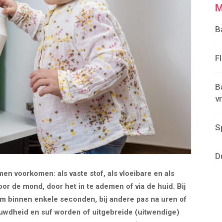
M
B
F
B
v
S
D
en voorkomen: als vaste stof, als vloeibare en als
or de mond, door het in te ademen of via de huid. Bij
am binnen enkele seconden, bij andere pas na uren of
auwdheid en suf worden of uitgebreide (uitwendige)