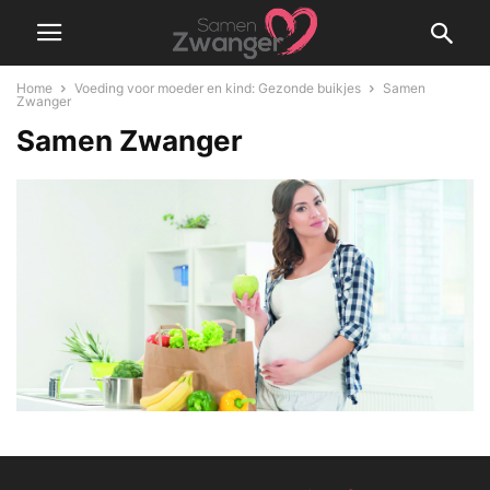
Home
Voeding voor moeder en kind: Gezonde buikjes
Samen
Zwanger
Samen Zwanger