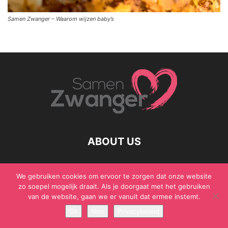
Samen Zwanger – Waarom wijzen baby’s
ABOUT US
We gebruiken cookies om ervoor te zorgen dat onze website
zo soepel mogelijk draait. Als je doorgaat met het gebruiken
© Samen Zwanger - Copyright - Gericht Media 2017 - 2021
van de website, gaan we er vanuit dat ermee instemt.
Ok
Nee
Privacybeleid