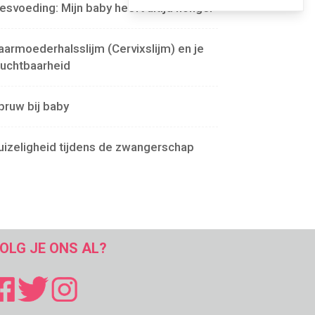
lesvoeding: Mijn baby heeft altijd honger
aarmoederhalsslijm (Cervixslijm) en je
ruchtbaarheid
pruw bij baby
uizeligheid tijdens de zwangerschap
OLG JE ONS AL?