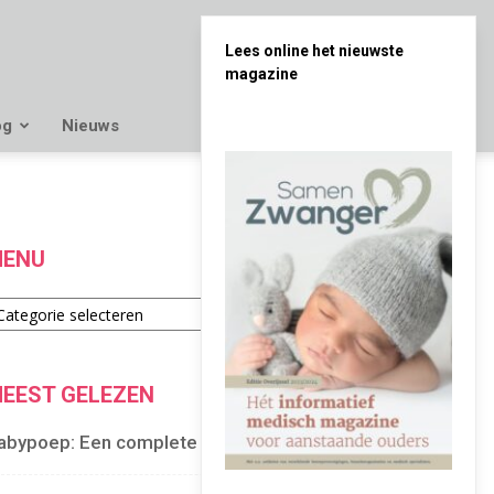
Lees online het nieuwste
magazine
og
Nieuws
ENU
enu
EEST GELEZEN
abypoep: Een complete gids