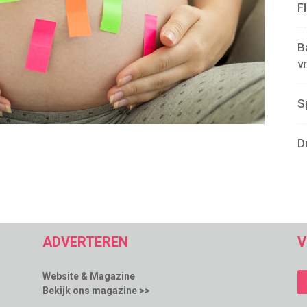
F
B
v
S
D
ADVERTEREN
V
Website & Magazine
Bekijk ons magazine >>