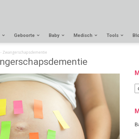
Geboorte
Baby
Medisch
Tools
Bl
- Zwangerschapsdementie
ngerschapsdementie
M
M
M
B