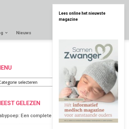
Lees online het nieuwste
magazine
og
Nieuws
ENU
enu
EEST GELEZEN
abypoep: Een complete gids