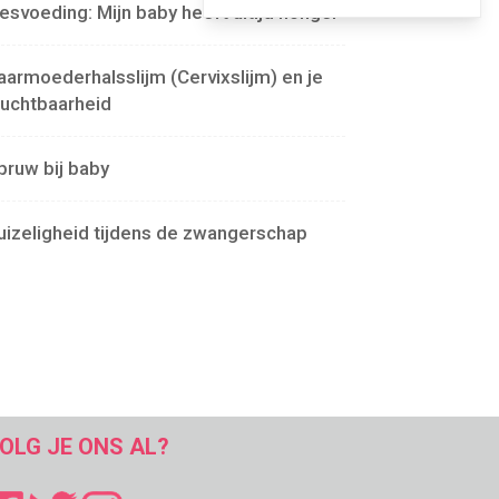
lesvoeding: Mijn baby heeft altijd honger
aarmoederhalsslijm (Cervixslijm) en je
ruchtbaarheid
pruw bij baby
uizeligheid tijdens de zwangerschap
OLG JE ONS AL?