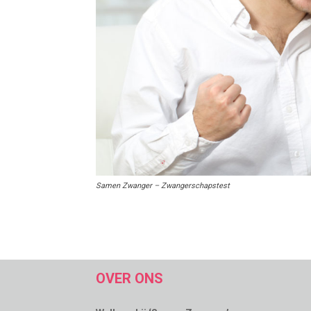
Samen Zwanger – Zwangerschapstest
OVER ONS