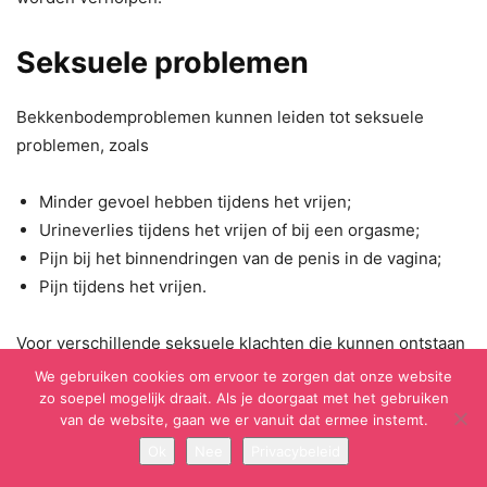
Seksuele problemen
Bekkenbodemproblemen kunnen leiden tot seksuele
problemen, zoals
Minder gevoel hebben tijdens het vrijen;
Urineverlies tijdens het vrijen of bij een orgasme;
Pijn bij het binnendringen van de penis in de vagina;
Pijn tijdens het vrijen.
Voor verschillende seksuele klachten die kunnen ontstaan
door bekkenbodemproblemen zijn verschillende oorzaken
We gebruiken cookies om ervoor te zorgen dat onze website
zo soepel mogelijk draait. Als je doorgaat met het gebruiken
aan te wijzen. Door te strak gespannen
van de website, gaan we er vanuit dat ermee instemt.
bekkenbodemspieren kan het vrijen pijn doen. Het kan ook
Ok
Nee
Privacybeleid
zijn dat de vagina niet goed doorbloedt raakt waardoor de
vagina te droog blijft. Vrouwen hebben hier vaker last van