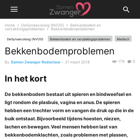
Home
DeGynaecoloog (NVOG)
Bekkenbodem en
verzakkingsproblemen
Bekkenbodemproblemen
DeGynaecoloog (NVOG)
Bekkenbodem en verzakkingsproblemen
Medisch
Bekkenbodemproblemen
179
0
By
Samen Zwanger Redacteur
-
21 maart 2018
In het kort
De bekkenbodem bestaat uit spieren en bindweefsel en
ligt rondom de plasbuis, vagina en anus. De spieren
hebben een trechter vorm en vangen de druk op die in de
buik ontstaat. Bijvoorbeeld tijdens hoesten, niezen,
lachen en bewegen. Veel mensen hebben last van
bekkenbodemklachten, zoals problemen met plassen,