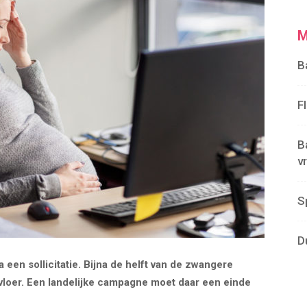
M
B
F
B
v
S
D
 een sollicitatie. Bijna de helft van de zwangere
loer. Een landelijke campagne moet daar een einde