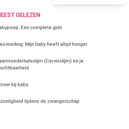
EEST GELEZEN
abypoep: Een complete gids
lesvoeding: Mijn baby heeft altijd honger
aarmoederhalsslijm (Cervixslijm) en je
ruchtbaarheid
pruw bij baby
uizeligheid tijdens de zwangerschap