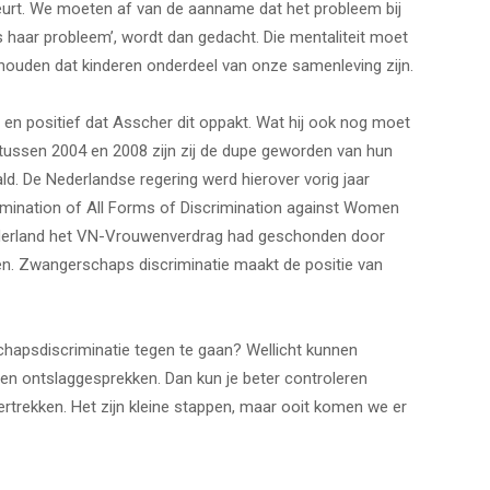
urt. We moeten af van de aanname dat het probleem bij
s haar probleem’, wordt dan gedacht. Die mentaliteit moet
houden dat kinderen onderdeel van onze samenleving zijn.
 en positief dat Asscher dit oppakt. Wat hij ook nog moet
: tussen 2004 en 2008 zijn zij de dupe geworden van hun
d. De Nederlandse regering werd hierover vorig jaar
mination of All Forms of Discrimination against Women
ederland het VN-Vrouwenverdrag had geschonden door
n. Zwangerschaps discriminatie maakt de positie van
hapsdiscriminatie tegen te gaan? Wellicht kunnen
 en ontslaggesprekken. Dan kun je beter controleren
ekken. Het zijn kleine stappen, maar ooit komen we er