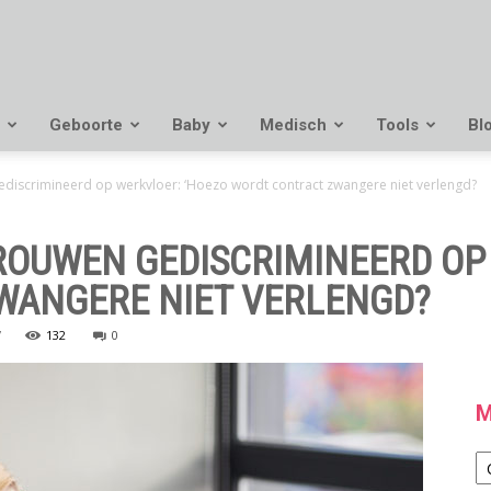
Geboorte
Baby
Medisch
Tools
Bl
discrimineerd op werkvloer: ‘Hoezo wordt contract zwangere niet verlengd?
OUWEN GEDISCRIMINEERD OP
WANGERE NIET VERLENGD?
7
132
0
M
M