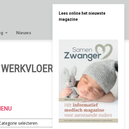
Lees online het nieuwste
magazine
og
Nieuws
 WERKVLOER: ‘HOEZO
ENU
enu