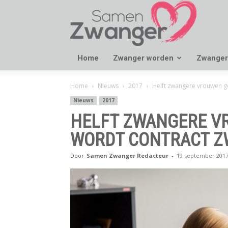
Samen
Zwanger
Home
Zwanger worden
Zwanger
Home
Nieuws
2017
Helft zwangere vrouwen ge
Nieuws
2017
HELFT ZWANGERE VR
WORDT CONTRACT Z
Door
Samen Zwanger Redacteur
-
19 september 201