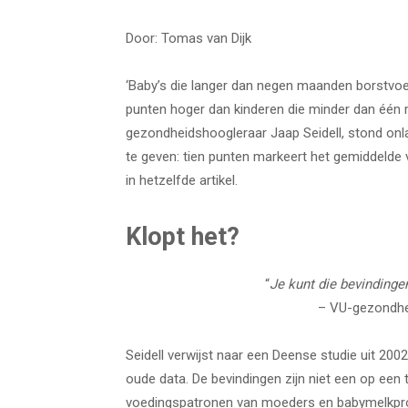
Door: Tomas van Dijk
‘Baby’s die langer dan negen maanden borstvoedi
punten hoger dan kinderen die minder dan één
gezondheidshoogleraar Jaap Seidell, stond onlan
te geven: tien punten markeert het gemiddelde v
in hetzelfde artikel.
Klopt het?
“
Je kunt die bevindinge
– VU-gezondhei
Seidell verwijst naar een Deense studie uit 20
oude data. De bevindingen zijn niet een op een t
voedingspatronen van moeders en babymelkpro