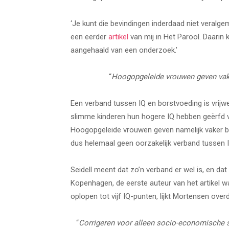
‘Je kunt die bevindingen inderdaad niet veralge
een eerder
artikel
van mij in Het Parool. Daarin 
aangehaald van een onderzoek.’
“
Hoogopgeleide vrouwen geven vake
Een verband tussen IQ en borstvoeding is vrijw
slimme kinderen hun hogere IQ hebben geërfd va
Hoogopgeleide vrouwen geven namelijk vaker bo
dus helemaal geen oorzakelijk verband tussen 
Seidell meent dat zo’n verband er wel is, en da
Kopenhagen, de eerste auteur van het artikel wa
oplopen tot vijf IQ-punten, lijkt Mortensen over
“
Corrigeren voor alleen socio-economische sit