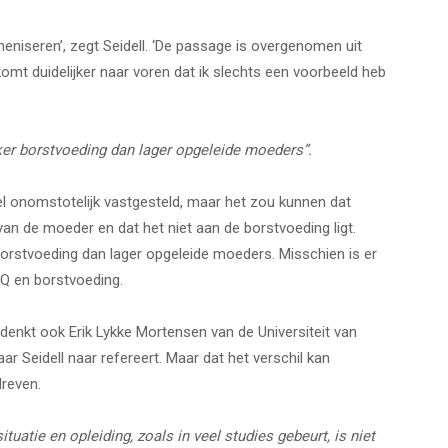
meniseren’, zegt Seidell. ‘De passage is overgenomen uit
komt duidelijker naar voren dat ik slechts een voorbeeld heb
r borstvoeding dan lager opgeleide moeders”.
el onomstotelijk vastgesteld, maar het zou kunnen dat
n de moeder en dat het niet aan de borstvoeding ligt.
rstvoeding dan lager opgeleide moeders. Misschien is er
IQ en borstvoeding.
t denkt ook Erik Lykke Mortensen van de Universiteit van
ar Seidell naar refereert. Maar dat het verschil kan
dreven.
uatie en opleiding, zoals in veel studies gebeurt, is niet