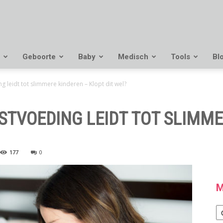
Geboorte
Baby
Medisch
Tools
Bl
 leidt tot slimmere kinderen – Klopt dit wel?
STVOEDING LEIDT TOT SLIMME
177
0
M
M