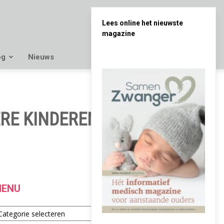
Lees online het nieuwste
magazine
og
Nieuws
RE KINDEREN –
ENU
enu