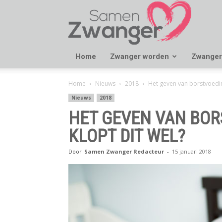
Samen
Zwanger
Home
Zwanger worden
Zwanger
Home
Nieuws
2018
Het geven van borstvoeding
Nieuws
2018
HET GEVEN VAN BOR
KLOPT DIT WEL?
Door
Samen Zwanger Redacteur
-
15 januari 2018