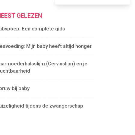
EEST GELEZEN
abypoep: Een complete gids
lesvoeding: Mijn baby heeft altijd honger
aarmoederhalsslijm (Cervixslijm) en je
ruchtbaarheid
pruw bij baby
uizeligheid tijdens de zwangerschap