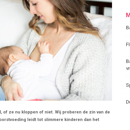
M
B
F
B
v
S
D
 of ze nu kloppen of niet. Wij proberen de zin van de
borstvoeding leidt tot slimmere kinderen dan het