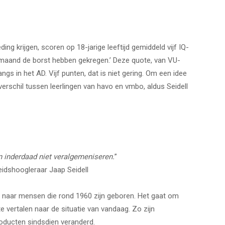
ng krijgen, scoren op 18-jarige leeftijd gemiddeld vijf IQ-
 maand de borst hebben gekregen.’ Deze quote, van VU-
gs in het AD. Vijf punten, dat is niet gering. Om een idee
erschil tussen leerlingen van havo en vmbo, aldus Seidell
n inderdaad niet veralgemeniseren.
”
dshoogleraar Jaap Seidell
02 naar mensen die rond 1960 zijn geboren. Het gaat om
e vertalen naar de situatie van vandaag. Zo zijn
ducten sindsdien veranderd.