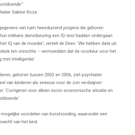
voldoende.
”
hiater Sabine Roza
gegevens van ruim tweeduizend jongens die geboren
 hun militaire dienstkeuring een IQ-test hadden ondergaan.
het IQ van de moeder’, vertelt de Deen. ‘We hebben data uit
r bleek ten onrechte – vermoedden dat de voorkeur voor het
met intelligentie.’
inderen, geboren tussen 2002 en 2006, ziet psychiater
el van kinderen als sneeuw voor de zon verdwijnen
er. ‘Corrigeren voor alleen socio-economische situatie en
voldoende.’
 mogelijke voordelen van borstvoeding, waaronder een
wicht van het kind.