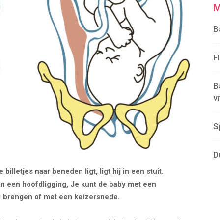
M
B
F
B
v
S
D
illetjes naar beneden ligt, ligt hij in een stuit.
 in een hoofdligging, Je kunt de baby met een
ld brengen of met een keizersnede.