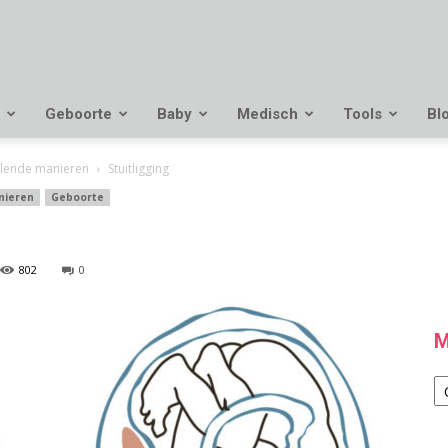
Geboorte
Baby
Medisch
Tools
Bl
illende manieren
Stuitligging
nieren
Geboorte
802
0
M
M