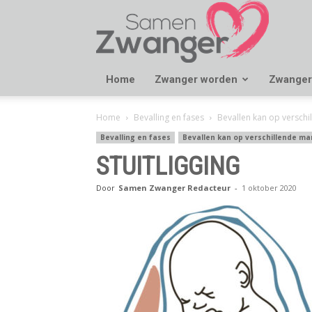
Samen
Zwanger
Home
Zwanger worden
Zwanger
Home
Bevalling en fases
Bevallen kan op versch
Bevalling en fases
Bevallen kan op verschillende ma
STUITLIGGING
Door
Samen Zwanger Redacteur
-
1 oktober 2020