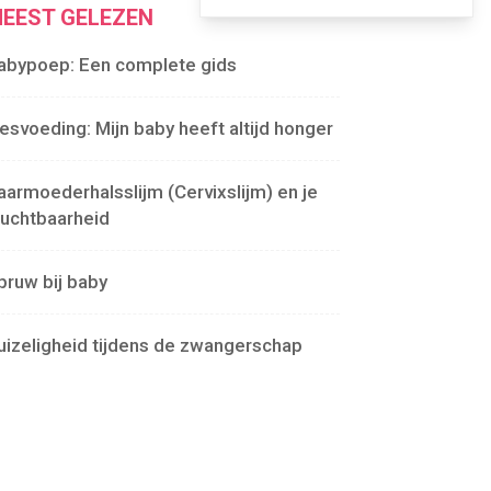
EEST GELEZEN
abypoep: Een complete gids
lesvoeding: Mijn baby heeft altijd honger
aarmoederhalsslijm (Cervixslijm) en je
ruchtbaarheid
pruw bij baby
uizeligheid tijdens de zwangerschap