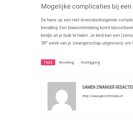
Mogelijke complicaties bij een
De kans op een niet-levensbedreigende complicat
bevalling. Een blaasontsteking komt bijvoorbeeld 
kindje uit je buik te halen. Je kind kan een (z
e
38
week van je zwangerschap uitgevoerd, om l
TAGS
Bevalling
Stuitligging
SAMEN ZWANGER REDACTE
http://www.gerichtmedia.nl