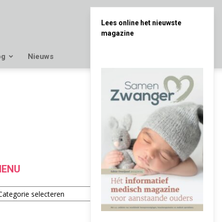
Lees online het nieuwste
magazine
og
Nieuws
ENU
enu