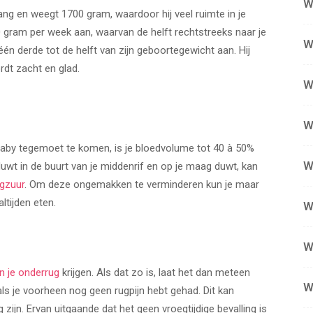
W
ang en weegt 1700 gram, waardoor hij veel ruimte in je
gram per week aan, waarvan de helft rechtstreeks naar je
W
n derde tot de helft van zijn geboortegewicht aan. Hij
rdt zacht en glad.
W
W
aby tegemoet te komen, is je bloedvolume tot 40 à 50%
W
t in de buurt van je middenrif en op je maag duwt, kan
gzuur
. Om deze ongemakken te verminderen kun je maar
ltijden eten.
W
W
 in je onderrug
krijgen. Als dat zo is, laat het dan meteen
W
als je voorheen nog geen rugpijn hebt gehad. Dit kan
 zijn. Ervan uitgaande dat het geen vroegtijdige bevalling is