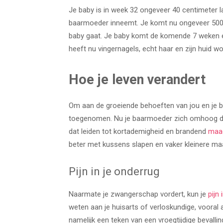
Je baby is in week 32 ongeveer 40 centimeter l
baarmoeder inneemt. Je komt nu ongeveer 500 
baby gaat. Je baby komt de komende 7 weken éé
heeft nu vingernagels, echt haar en zijn huid wo
Hoe je leven verandert
Om aan de groeiende behoeften van jou en je b
toegenomen. Nu je baarmoeder zich omhoog duw
dat leiden tot kortademigheid en brandend
maa
beter met kussens slapen en vaker kleinere maa
Pijn in je onderrug
Naarmate je zwangerschap vordert, kun je
pijn
weten aan je huisarts of verloskundige, vooral 
namelijk een teken van een vroegtijdige bevalling