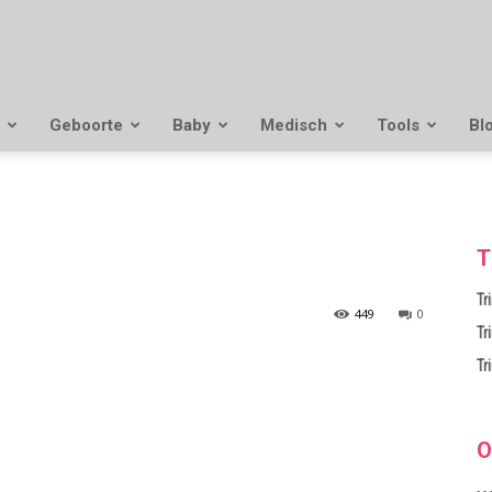
Geboorte
Baby
Medisch
Tools
Bl
T
Tr
449
0
Tr
Tr
O