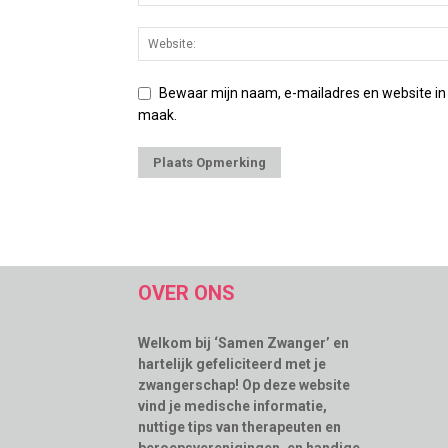
Bewaar mijn naam, e-mailadres en website in
maak.
OVER ONS
Welkom bij ‘Samen Zwanger’ en
hartelijk gefeliciteerd met je
zwangerschap! Op deze website
vind je medische informatie,
nuttige tips van therapeuten en
beroepsverenigingen, en handige