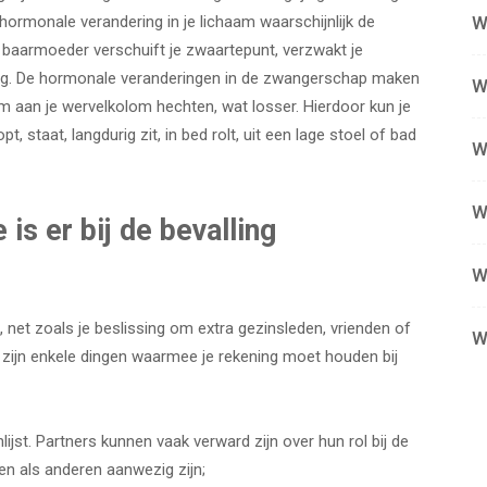
 hormonale verandering in je lichaam waarschijnlijk de
W
e baarmoeder verschuift je zwaartepunt, verzwakt je
e rug. De hormonale veranderingen in de zwangerschap maken
W
m aan je wervelkolom hechten, wat losser. Hierdoor kun je
pt, staat, langdurig zit, in bed rolt, uit een lage stoel of bad
W
W
is er bij de bevalling
W
g, net zoals je beslissing om extra gezinsleden, vrienden of
W
it zijn enkele dingen waarmee je rekening moet houden bij
lijst. Partners kunnen vaak verward zijn over hun rol bij de
n als anderen aanwezig zijn;