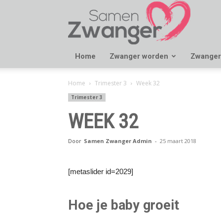
Samen
Zwanger
Home
Zwanger worden
Zwanger
Home
Trimester 3
Week 32
Trimester 3
WEEK 32
Door
Samen Zwanger Admin
-
25 maart 2018
[metaslider id=2029]
Hoe je baby groeit