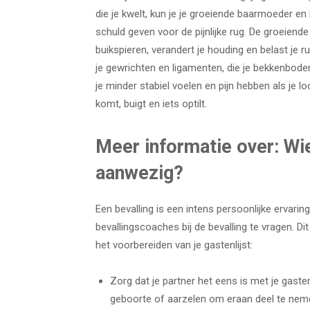
die je kwelt, kun je je groeiende baarmoeder en
schuld geven voor de pijnlijke rug. De groeiend
buikspieren, verandert je houding en belast j
je gewrichten en ligamenten, die je bekkenbode
je minder stabiel voelen en pijn hebben als je loo
komt, buigt en iets optilt.
Meer informatie over: Wie 
aanwezig?
Een bevalling is een intens persoonlijke ervarin
bevallingscoaches bij de bevalling te vragen. D
het voorbereiden van je gastenlijst:
Zorg dat je partner het eens is met je gasten
geboorte of aarzelen om eraan deel te neme