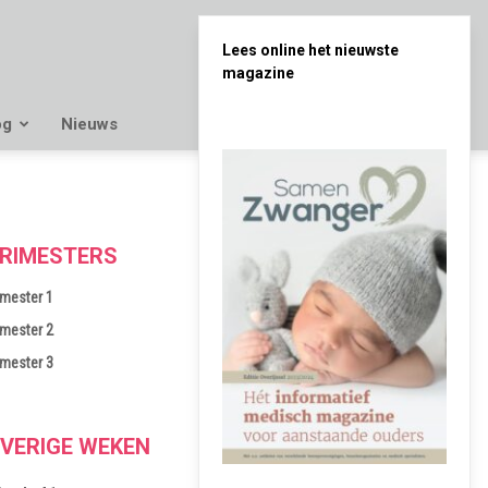
Lees online het nieuwste
magazine
og
Nieuws
RIMESTERS
imester 1
imester 2
imester 3
VERIGE WEKEN