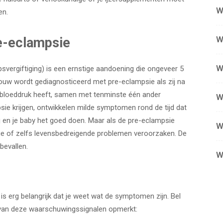
W
en.
W
e-eclampsie
W
vergiftiging) is een ernstige aandoening die ongeveer 5
ouw wordt gediagnosticeerd met pre-eclampsie als zij na
loeddruk heeft, samen met tenminste één ander
W
e krijgen, ontwikkelen milde symptomen rond de tijd dat
jij en je baby het goed doen. Maar als de pre-eclampsie
W
ige of zelfs levensbedreigende problemen veroorzaken. De
bevallen.
W
is erg belangrijk dat je weet wat de symptomen zijn. Bel
n van deze waarschuwingssignalen opmerkt: