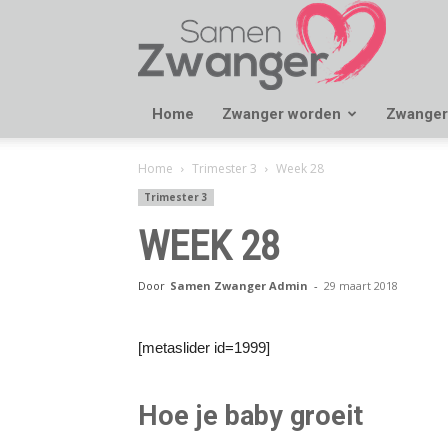
Samen
Zwanger
Home
Zwanger worden
Zwanger
Home
Trimester 3
Week 28
Trimester 3
WEEK 28
Door
Samen Zwanger Admin
-
29 maart 2018
[metaslider id=1999]
Hoe je baby groeit