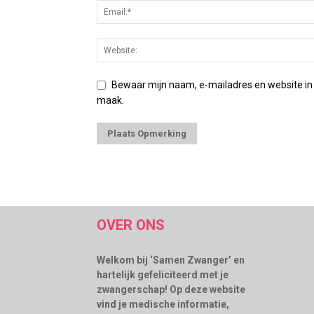
Bewaar mijn naam, e-mailadres en website in
maak.
OVER ONS
Welkom bij ‘Samen Zwanger’ en
hartelijk gefeliciteerd met je
zwangerschap! Op deze website
vind je medische informatie,