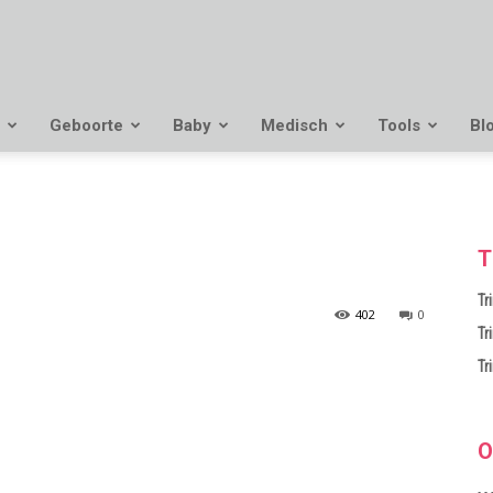
Geboorte
Baby
Medisch
Tools
Bl
T
Tr
402
0
Tr
Tr
O