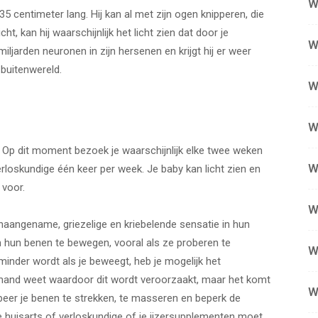
W
5 centimeter lang. Hij kan al met zijn ogen knipperen, die
, kan hij waarschijnlijk het licht zien dat door je
W
ljarden neuronen in zijn hersenen en krijgt hij er weer
 buitenwereld.
W
W
. Op dit moment bezoek je waarschijnlijk elke twee weken
W
rloskundige één keer per week. Je baby kan licht zien en
 voor.
W
aangename, griezelige en kriebelende sensatie in hun
hun benen te bewegen, vooral als ze proberen te
W
k minder wordt als je beweegt, heb je mogelijk het
nd weet waardoor dit wordt veroorzaakt, maar het komt
W
beer je benen te strekken, te masseren en beperk de
 je huisarts of verloskundige of je ijzersupplementen moet