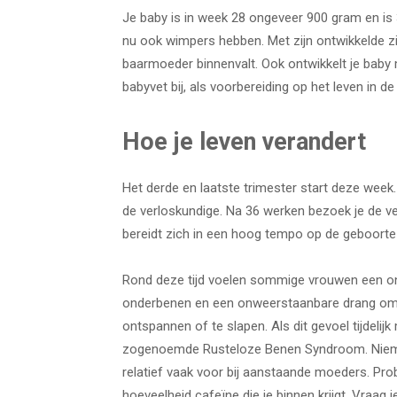
Je baby is in week 28 ongeveer 900 gram en is 3
nu ook wimpers hebben. Met zijn ontwikkelde zicht
baarmoeder binnenvalt. Ook ontwikkelt je baby mi
babyvet bij, als voorbereiding op het leven in de
Hoe je leven verandert
Het derde en laatste trimester start deze week
de verloskundige. Na 36 werken bezoek je de ve
bereidt zich in een hoog tempo op de geboorte
Rond deze tijd voelen sommige vrouwen een on
onderbenen en een onweerstaanbare drang om 
ontspannen of te slapen. Als dit gevoel tijdelij
zogenoemde Rusteloze Benen Syndroom. Niema
relatief vaak voor bij aanstaande moeders. Pro
hoeveelheid cafeïne die je binnen krijgt. Vraag