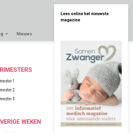
Lees online het nieuwste
magazine
og
Nieuws
RIMESTERS
imester 1
imester 2
imester 3
VERIGE WEKEN