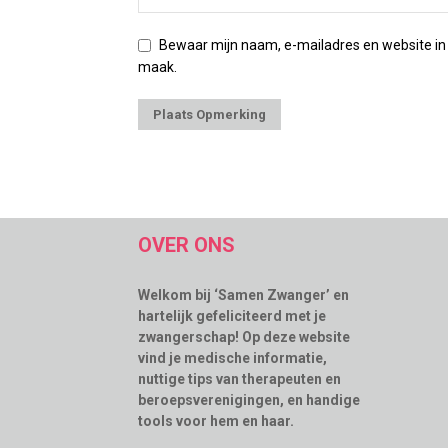
Bewaar mijn naam, e-mailadres en website in
maak.
OVER ONS
Welkom bij ‘Samen Zwanger’ en
hartelijk gefeliciteerd met je
zwangerschap! Op deze website
vind je medische informatie,
nuttige tips van therapeuten en
beroepsverenigingen, en handige
tools voor hem en haar.