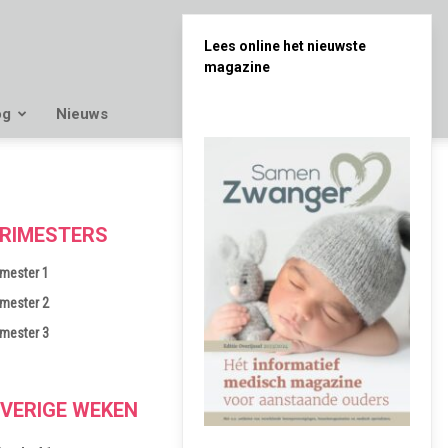
Lees online het nieuwste
magazine
og
Nieuws
RIMESTERS
imester 1
imester 2
imester 3
VERIGE WEKEN