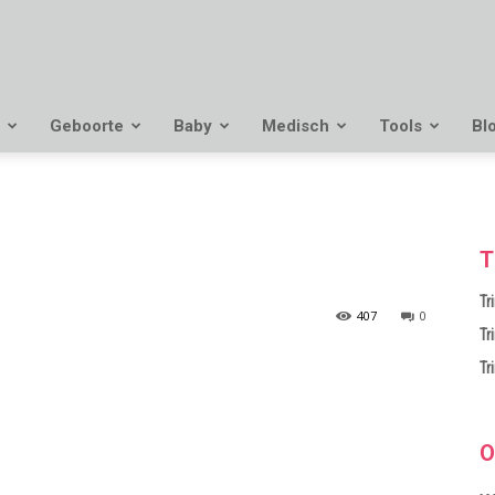
Geboorte
Baby
Medisch
Tools
Bl
T
Tr
407
0
Tr
Tr
O