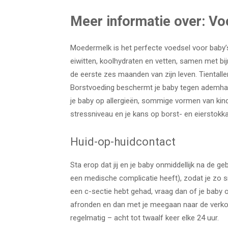
Meer informatie over: Vo
Moedermelk is het perfecte voedsel voor baby’s
eiwitten, koolhydraten en vetten, samen met bij
de eerste zes maanden van zijn leven. Tientall
Borstvoeding beschermt je baby tegen ademhali
je baby op allergieën, sommige vormen van kin
stressniveau en je kans op borst- en eierstokka
Huid-op-huidcontact
Sta erop dat jij en je baby onmiddellijk na de g
een medische complicatie heeft), zodat je zo s
een c-sectie hebt gehad, vraag dan of je baby op
afronden en dan met je meegaan naar de verko
regelmatig – acht tot twaalf keer elke 24 uur.