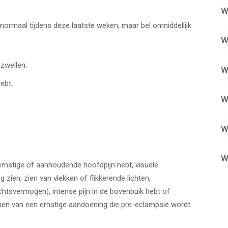
W
 normaal tijdens deze laatste weken, maar bel onmiddellijk
W
zwellen;
W
ebt;
W
W
W
 ernstige of aanhoudende hoofdpijn hebt, visuele
ien, zien van vlekken of flikkerende lichten,
zichtsvermogen), intense pijn in de bovenbuik hebt of
omen van een ernstige aandoening die pre-eclampsie wordt