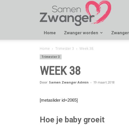
Samen
Zwanger
Home
Zwanger worden
Zwanger
Home
Trimester 3
Week 38
Trimester 3
WEEK 38
Door
Samen Zwanger Admin
-
19 maart 2018
[metaslider id=2065]
Hoe je baby groeit