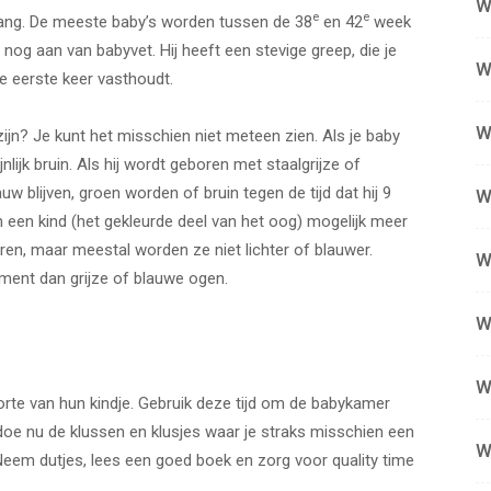
W
e
e
lang. De meeste baby’s worden tussen de 38
en 42
week
 nog aan van babyvet. Hij heeft een stevige greep, die je
W
de eerste keer vasthoudt.
W
 zijn? Je kunt het misschien niet meteen zien. Als je baby
nlijk bruin. Als hij wordt geboren met staalgrijze of
w blijven, groen worden of bruin tegen de tijd dat hij 9
W
 een kind (het gekleurde deel van het oog) mogelijk meer
ren, maar meestal worden ze niet lichter of blauwer.
W
ment dan grijze of blauwe ogen.
W
W
te van hun kindje. Gebruik deze tijd om de babykamer
 doe nu de klussen en klusjes waar je straks misschien een
W
. Neem dutjes, lees een goed boek en zorg voor quality time