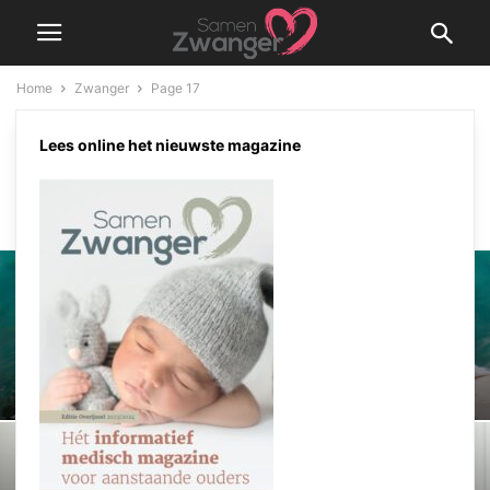
Home
Zwanger
Page 17
ZWANGER
Lees online het nieuwste magazine
GEZIN EN RELATIE
GEZONDHEID EN VERZORGING
JE ONGEBOREN BABY
OMGAAN MET HET VERLIES VAN JE BABY
PRENATALE SCREENING
SYMPTOMEN EN KWAALTJES
WERK
ZAKEN REGELEN
Floaten als ultieme ontspanning
Samen Zwanger Redacteur
-
2 april 2023