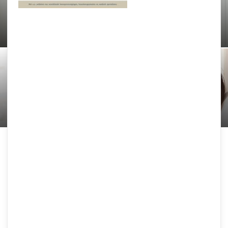
Echtpaar uit India eist een kleinkind, of
anders een flinke schadevergoeding
Samen Zwanger Admin
-
16 mei 2022
Zwangerschapshormonen
Samen Zwanger Redacteur
-
15 maart 2022
Bloedonderzoek
Samen Zwanger Redacteur
-
13 maart 2018
Afstand ter adoptie
Samen Zwanger Redacteur
-
13 maart 2018