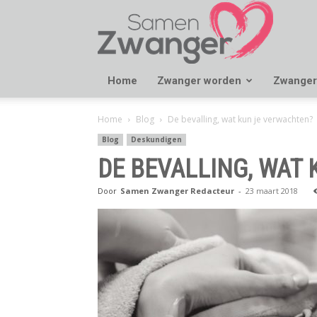
Samen
Zwanger
Home
Zwanger worden
Zwanger
Home
Blog
De bevalling, wat kun je verwachten?
Blog
Deskundigen
DE BEVALLING, WAT
Door
Samen Zwanger Redacteur
-
23 maart 2018