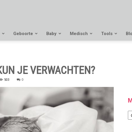
Geboorte
Baby
Medisch
Tools
Bl
 KUN JE VERWACHTEN?
503
0
M
M