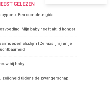
EEST GELEZEN
abypoep: Een complete gids
lesvoeding: Mijn baby heeft altijd honger
aarmoederhalsslijm (Cervixslijm) en je
ruchtbaarheid
pruw bij baby
uizeligheid tijdens de zwangerschap