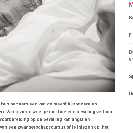
M
B
F
B
v
S
D
n hun partners een van de meest bijzondere en
. Van tevoren weet je niet hoe een bevalling verloopt
voorbereiding op de bevalling kan angst en
van een zwangerschapscursus of je inlezen op het