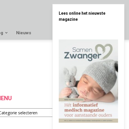
Lees online het nieuwste
magazine
og
Nieuws
ENU
enu