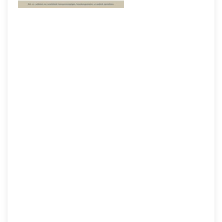
Doe jij mee met de HEAR Studie? De CAPTURE-group is
de expertise groep in Nederland over psychotrauma bij
patiënten, partners en zorgverleners. Het is een
multidisciplinaire onderzoeksgroep waarin zowel artsen
als psychologen vertegenwoordigd zijn. Een onderzoek
dat we recent gestart zijn is de HEAR-studie. Help jij mee
aan deze studie?