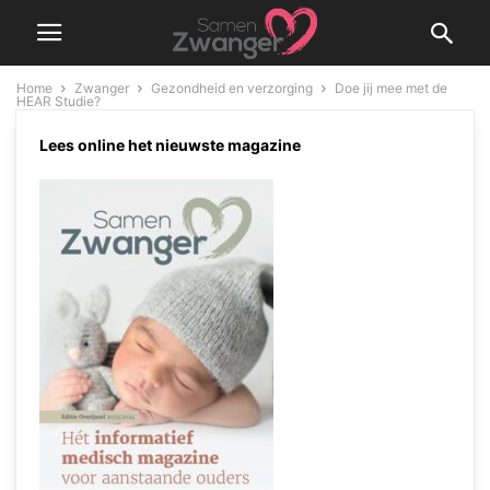
Home
Zwanger
Gezondheid en verzorging
Doe jij mee met de
HEAR Studie?
Zwanger
Gezondheid en verzorging
Lees online het nieuwste magazine
Doe jij mee met de HEAR
Studie?
285
0
By
Samen Zwanger Admin
-
28 februari 2019