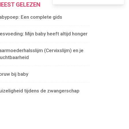
EEST GELEZEN
abypoep: Een complete gids
lesvoeding: Mijn baby heeft altijd honger
aarmoederhalsslijm (Cervixslijm) en je
ruchtbaarheid
pruw bij baby
uizeligheid tijdens de zwangerschap