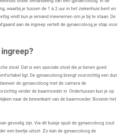
 ziekenhuis onder behandeling van een gynaecoloog. In de
, waarbij je tussen de 1 à 2 uur in het ziekenhuis bent en
rettig vindt kun je iemand meenemen om je bij te staan. De
afgaand aan de ingreep vertelt de gynaecoloog je stap voor
 ingreep?
ische stoel. Dat is een speciale stoel die je benen goed
comfortabel ligt. De gynaecoloog brengt voorzichtig een dun
. Wanneer de gynaecoloog met de camera de
oorzichtig verder de baarmoeder in. Ondertussen kun je op
kijken naar de binnenkant van de baarmoeder. Bovenin het
an gevoelig zijn. Via dit buisje spuit de gynaecoloog zout
er een beetje uitzet. Zo kan de gynaecoloog de