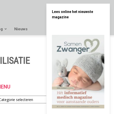
Lees online het nieuwste
magazine
og
Nieuws
LISATIE
ENU
enu