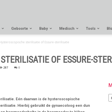
Geboorte
Baby
Medisch
Tools
Bl
Hysteroscopische sterilisatie of Essure-sterilisatie
TERILISATIE OF ESSURE-STERI
287
0
M
M
rilisatie. Eén daarvan is de hysteroscopische
terilisatie. Hierbij gebruikt de gynaecoloog een dun