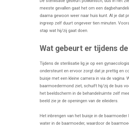
De sterilisatie gebeurt poliklinisch, dus in het
meeste gevallen gaat het om een dagbehandeling
daarna gewoon weer naar huis kunt. Al je dat p
ingreep zelf duurt ongeveer tien minuten. Voor
stap wat hij/zij gaat doen.
Wat gebeurt er tijdens de
Tijdens de sterilisatie lig je op een gynaecolog
ondersteunt en ervoor zorgt dat je prettig en 
buisje met een kleine camera in via de vagina
baarmoedermond ziet, schuift hij/zij de buis v
het beeldscherm in de behandelruimte zelf mee
beeld zie je de openingen van de eileiders.
Het inbrengen van het buisje in de baarmoeder k
water in de baarmoeder, waardoor de baarmoed