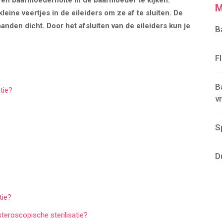
 en baarmoederholte in de baarmoeder te kijken.
M
eine veertjes in de eileiders om ze af te sluiten. De
anden dicht. Door het afsluiten van de eileiders kun je
B
F
B
tie?
v
S
D
tie?
eroscopische sterilisatie?