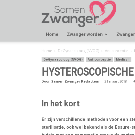
Samen
Zwanger
Home
Zwanger worden
Zwanger
Home
DeGynaecoloog (NVOG)
Anticonceptie
DeGynaecoloog (NVOG)
Anticonceptie
Medisch
HYSTEROSCOPISCHE S
Door
Samen Zwanger Redacteur
-
21 maart 2018
In het kort
Er zijn verschillende methoden voor een ste
sterilisatie, ook wel bekend als de Essure-s