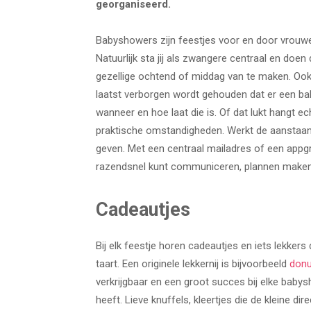
georganiseerd.
Babyshowers zijn feestjes voor en door vrouwe
Natuurlijk sta jij als zwangere centraal en doe
gezellige ochtend of middag van te maken. Ook 
laatst verborgen wordt gehouden dat er een b
wanneer en hoe laat die is. Of dat lukt hangt e
praktische omstandigheden. Werkt de aanstaand
geven. Met een centraal mailadres of een appgr
razendsnel kunt communiceren, plannen maken 
Cadeautjes
Bij elk feestje horen cadeautjes en iets lekker
taart. Een originele lekkernij is bijvoorbeeld
donu
verkrijgbaar en een groot succes bij elke baby
heeft. Lieve knuffels, kleertjes die de kleine di