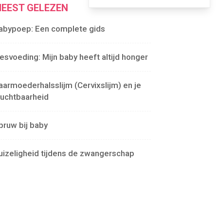
EEST GELEZEN
abypoep: Een complete gids
lesvoeding: Mijn baby heeft altijd honger
aarmoederhalsslijm (Cervixslijm) en je
ruchtbaarheid
pruw bij baby
uizeligheid tijdens de zwangerschap