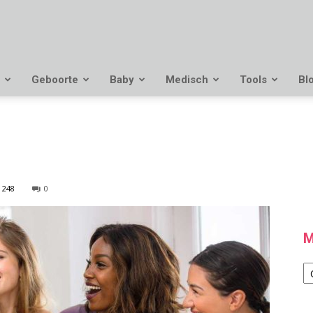
Geboorte
Baby
Medisch
Tools
Bl
248
0
M
M