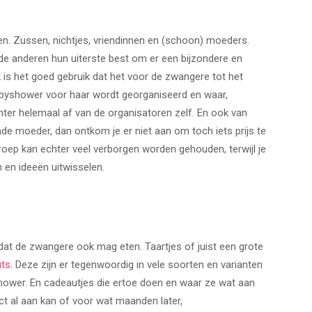
n. Zussen, nichtjes, vriendinnen en (schoon) moeders.
n de anderen hun uiterste best om er een bijzondere en
is het goed gebruik dat het voor de zwangere tot het
abyshower voor haar wordt georganiseerd en waar,
chter helemaal af van de organisatoren zelf. En ook van
e moeder, dan ontkom je er niet aan om toch iets prijs te
oep kan echter veel verborgen worden gehouden, terwijl je
en ideeën uitwisselen.
s dat de zwangere ook mag eten. Taartjes of juist een grote
ts
. Deze zijn er tegenwoordig in vele soorten en varianten
shower. En cadeautjes die ertoe doen en waar ze wat aan
rect al aan kan of voor wat maanden later,