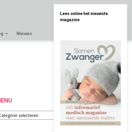
Lees online het nieuwste
magazine
og
Nieuws
ENU
enu