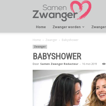
Samen
Zwanger
Home
Zwanger worden
Zwanger
Home
Zwanger
Babyshower
Zwanger
BABYSHOWER
Door
Samen Zwanger Redacteur
-
16 mei 2019