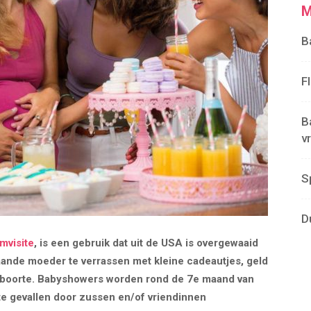
M
B
F
B
v
S
D
mvisite
, is een gebruik dat uit de USA is overgewaaid
aande moeder te verrassen met kleine cadeautjes, geld
geboorte. Babyshowers worden rond de 7e maand van
 gevallen door zussen en/of vriendinnen