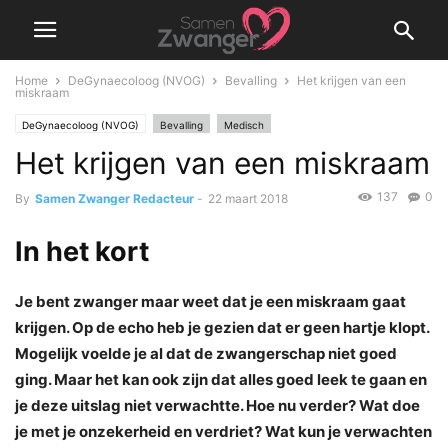
Home
DeGynaecoloog (NVOG)
Bevalling
Het krijgen van een
miskraam
DeGynaecoloog (NVOG)
Bevalling
Medisch
Het krijgen van een miskraam
137
0
By
Samen Zwanger Redacteur
-
22 maart 2018
In het kort
Je bent zwanger maar weet dat je een miskraam gaat
krijgen. Op de echo heb je gezien dat er geen hartje klopt.
Mogelijk voelde je al dat de zwangerschap niet goed
ging. Maar het kan ook zijn dat alles goed leek te gaan en
je deze uitslag niet verwachtte. Hoe nu verder? Wat doe
je met je onzekerheid en verdriet? Wat kun je verwachten